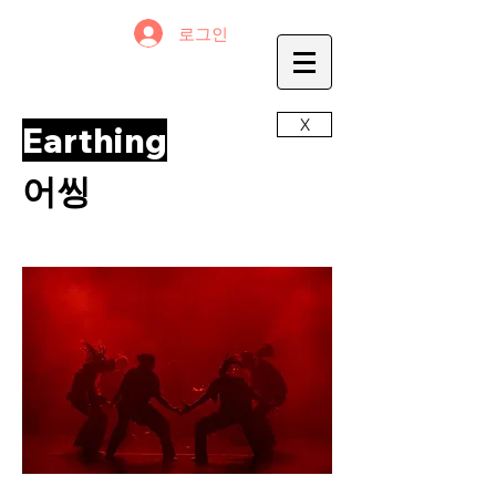
로그인
X
Earthing
어씽