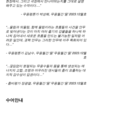
현장에서, 그리고 극장에서 만나야되는지를 그대로 설명
해주고 있는 수작이다….”
- 무용평론가 박성혜, 무용월간 ‘몸’ 2023.12월호
“...울림과 되울림, 함께 울림이라는 흐름들의 사건을 안무
로 빚어낸다는 것이 마치 여러 줄기의 강물들을 하나씩 하
나씩 집어내서 새로운 흐름을 만드는 불가능한 일처럼 어
려운 일인데, 권혁 안무는 그러한 안무에 아주 특화되어 있
다…”
- 무용평론가 김남수, 무용월간 ‘몸’ 무용월간 ‘몸’ 2023.12월
호
“...끊임없이 분절되는 무용수들의 몸을 통해 생성되는 에
너지의 교합, 조명과 어우러진 댄서들의 춤이 표출하는 대
지적 감수성이 압권이다…”
- 춤비평가 장광열, 무용월간 ‘몸’ 무용월간 ‘몸’ 2023.12월호
수어안내