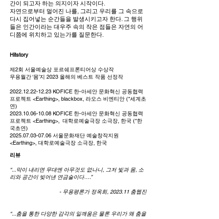
간이 되고자 하는 의지이자 시작이다.
자연으로부터 멀어진 나를, 그리고 우리를 그 속으로
다시 집어넣는 순간들을 발생시키고자 한다. 그 행위
들은 인간이라는 대우주 속의 작은 점들은 자연의 어
디쯤에 위치하고 있는가를 질문한다.
Hitstory
제2회 서울예술상 포르쉐프론티어상 수상작
무용월간 ‘몸’지 2023 올해의 베스트 작품 선정작
2022.12.22-12.23
KOFICE 한-아세안 문화혁신 공동협력
프로젝트 <Earthing>, blackbox, 라오스 비엔티안 (*세계초
연)
2023.10.06-10.08
KOFICE 한-아세안 문화혁신 공동협력
프로젝트 <Earthing>, 대학로예술극장 소극장, 한국 (*한
국초연)
2025.07.03-07.06
서울문화재단 예술창작지원
<Earthing>, 대학로예술극장 소극장, 한국
리뷰
“...막이 내리면 무대엔 아무것도 없나니, 그저 빛과 몸, 소
리와 공간이 빚어낸 연금술이다….”
- 무용평론가 정옥희, 2023.11 춤웹진
“...춤을 통한 다양한 감각의 일깨움은 물론 우리가 왜 춤을